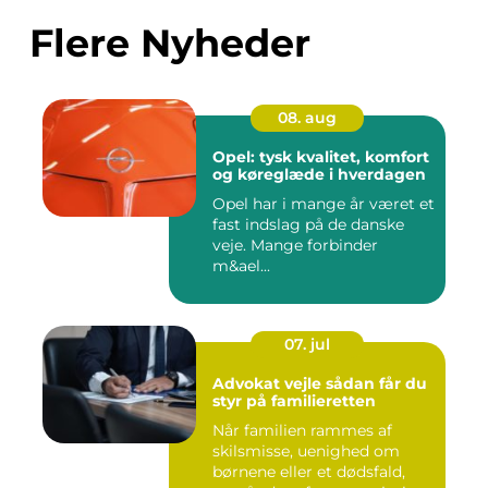
Flere Nyheder
08. aug
Opel: tysk kvalitet, komfort
og køreglæde i hverdagen
Opel har i mange år været et
fast indslag på de danske
veje. Mange forbinder
m&ael...
07. jul
Advokat vejle sådan får du
styr på familieretten
Når familien rammes af
skilsmisse, uenighed om
børnene eller et dødsfald,