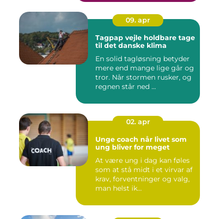
09. apr
Tagpap vejle holdbare tage
til det danske klima
En solid tagløsning betyder
mere end mange lige går og
tror. Når stormen rusker, og
regnen står ned ...
02. apr
Unge coach når livet som
ung bliver for meget
At være ung i dag kan føles
som at stå midt i et virvar af
krav, forventninger og valg,
man helst ik...