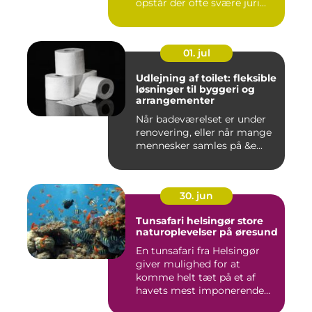
opstår der ofte svære juri...
01. jul
Udlejning af toilet: fleksible
løsninger til byggeri og
arrangementer
Når badeværelset er under
renovering, eller når mange
mennesker samles på &e...
30. jun
Tunsafari helsingør store
naturoplevelser på øresund
En tunsafari fra Helsingør
giver mulighed for at
komme helt tæt på et af
havets mest imponerende
rov...