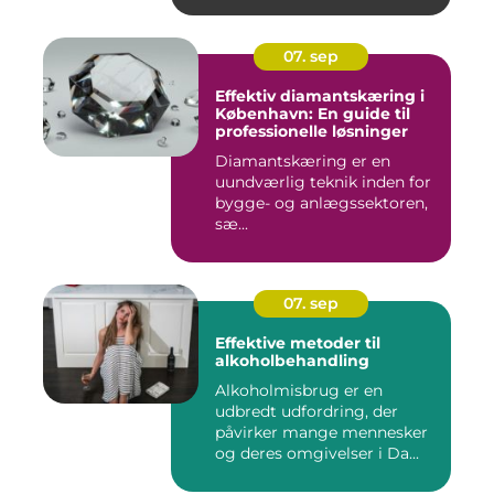
07. sep
Effektiv diamantskæring i
København: En guide til
professionelle løsninger
Diamantskæring er en
uundværlig teknik inden for
bygge- og anlægssektoren,
sæ...
07. sep
Effektive metoder til
alkoholbehandling
Alkoholmisbrug er en
udbredt udfordring, der
påvirker mange mennesker
og deres omgivelser i Da...