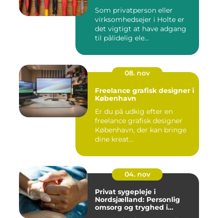
Som privatperson eller
virksomhedsejer i Holte er
det vigtigt at have adgang
til pålidelig ele...
08. nov
Freelance grafisk designer i
København
Er du på udkig efter en
freelance grafisk designer
København, der kan bringe
dine kreat...
04. nov
Privat sygepleje i
Nordsjælland: Personlig
omsorg og tryghed i
hjemmet