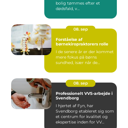
bolig tømmes efter et
dødsfald, v...
08. sep
Forståelse af
børnekiropraktorers rolle
I de senere år er der kommet
mere fokus på børns
sundhed, især når de...
08. sep
Professionelt VVS-arbejde i
Svendborg
I hjertet af Fyn, har
Svendborg etableret sig som
et centrum for kvalitet og
ekspertise inden for VV...