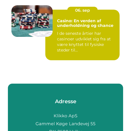
06. sep
Casino: En verden af
underholdning og chance
I de seneste årtier har
casinoer udviklet sig fra at
være knyttet til fysiske
steder til...
Adresse