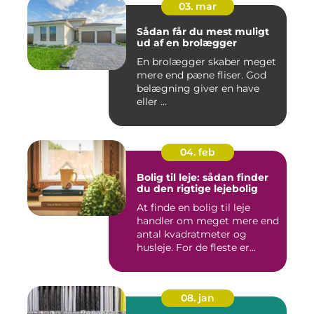
03. mar
Sådan får du mest muligt
ud af en brolægger
En brolægger skaber meget
mere end pæne fliser. God
belægning giver en have
eller ...
04. feb
Bolig til leje: sådan finder
du den rigtige lejebolig
At finde en bolig til leje
handler om meget mere end
antal kvadratmeter og
husleje. For de fleste er...
08. jan