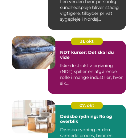
I en verden hvor personlig
sundhedspleje bliver stadig
vigtigere, tilbyder privat
sygepleje i Nordsj...
31. okt
NDT kurser: Det skal du
vide
Ikke-destruktiv prøvning
(NDT) spiller en afgørende
rolle i mange industrier, hvor
sik...
07. okt
Dødsbo rydning: Ro og
overblik
Dødsbo rydning er den
samlede proces, hvor en