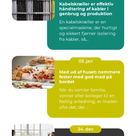
Kabelskræller er effektiv
håndtering af kabler i
genbrug og produktion
En kabelskræller er en
specialmaskine, der hurtigt
og sikkert fjerner isolering
fra kabler, s&...
03. jan
Mad ud af huset: nemmere
fester med god mad på
bordet
Når du samler familie,
venner eller kolleger til en
festlig anledning, er maden
ofte det, der ...
24. dec