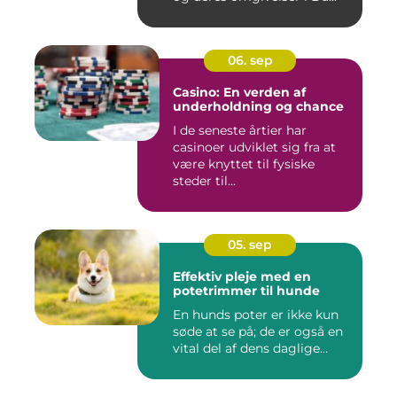
06. sep
Casino: En verden af
underholdning og chance
I de seneste årtier har
casinoer udviklet sig fra at
være knyttet til fysiske
steder til...
05. sep
Effektiv pleje med en
potetrimmer til hunde
En hunds poter er ikke kun
søde at se på; de er også en
vital del af dens daglige...