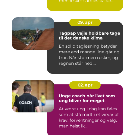
mennesker samles på &e...
09. apr
Tagpap vejle holdbare tage
til det danske klima
En solid tagløsning betyder
mere end mange lige går og
tror. Når stormen rusker, og
regnen står ned ...
02. apr
Unge coach når livet som
ung bliver for meget
At være ung i dag kan føles
som at stå midt i et virvar af
krav, forventninger og valg,
man helst ik...