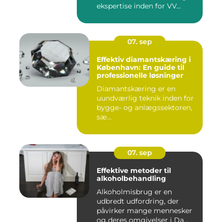
ekspertise inden for VV...
07. sep
Effektiv diamantskæring i
København: En guide til
professionelle løsninger
Diamantskæring er en
uundværlig teknik inden for
bygge- og anlægssektoren,
sæ...
07. sep
Effektive metoder til
alkoholbehandling
Alkoholmisbrug er en
udbredt udfordring, der
påvirker mange mennesker
og deres omgivelser i Da...