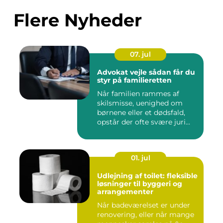
Flere Nyheder
07. jul
Advokat vejle sådan får du
styr på familieretten
Når familien rammes af
skilsmisse, uenighed om
børnene eller et dødsfald,
opstår der ofte svære juri...
01. jul
Udlejning af toilet: fleksible
løsninger til byggeri og
arrangementer
Når badeværelset er under
renovering, eller når mange