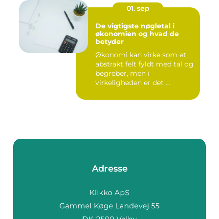
01. sep
De vigtigste nøgletal i
økonomien og hvad de
betyder
Økonomi kan virke som et
abstrakt felt fyldt med tal og
begreber, men i
virkeligheden er det ...
Adresse