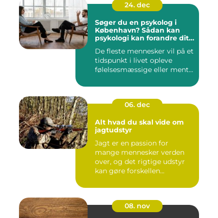
24. dec
Søger du en psykolog i
København? Sådan kan
psykologi kan forandre dit
liv
De fleste mennesker vil på et
tidspunkt i livet opleve
følelsesmæssige eller ment...
06. dec
Alt hvad du skal vide om
jagtudstyr
Jagt er en passion for
mange mennesker verden
over, og det rigtige udstyr
kan gøre forskellen...
08. nov