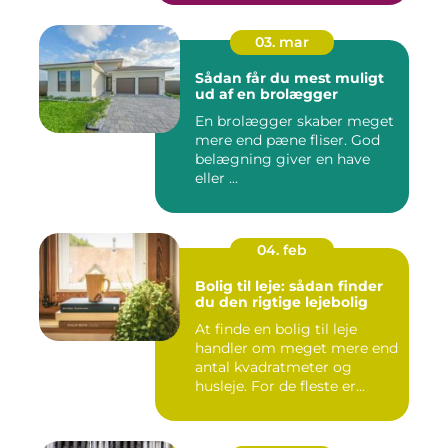
03. mar
Sådan får du mest muligt
ud af en brolægger
En brolægger skaber meget
mere end pæne fliser. God
belægning giver en have
eller ...
04. feb
Bolig til leje: sådan finder
du den rigtige lejebolig
At finde en bolig til leje
handler om meget mere end
antal kvadratmeter og
husleje. For de fleste er...