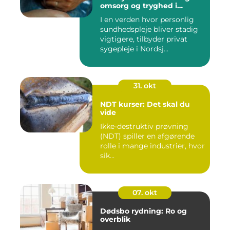
omsorg og tryghed i
hjemmet
I en verden hvor personlig
sundhedspleje bliver stadig
vigtigere, tilbyder privat
sygepleje i Nordsj...
31. okt
NDT kurser: Det skal du
vide
Ikke-destruktiv prøvning
(NDT) spiller en afgørende
rolle i mange industrier, hvor
sik...
07. okt
Dødsbo rydning: Ro og
overblik