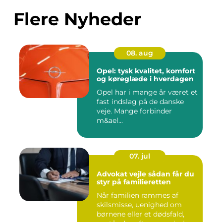
Flere Nyheder
08. aug
Opel: tysk kvalitet, komfort
og køreglæde i hverdagen
Opel har i mange år været et
fast indslag på de danske
veje. Mange forbinder
m&ael...
07. jul
Advokat vejle sådan får du
styr på familieretten
Når familien rammes af
skilsmisse, uenighed om
børnene eller et dødsfald,