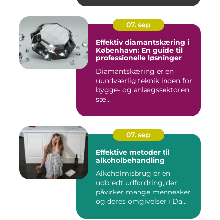
07. sep
Effektiv diamantskæring i
København: En guide til
professionelle løsninger
Diamantskæring er en
uundværlig teknik inden for
bygge- og anlægssektoren,
sæ...
07. sep
Effektive metoder til
alkoholbehandling
Alkoholmisbrug er en
udbredt udfordring, der
påvirker mange mennesker
og deres omgivelser i Da...