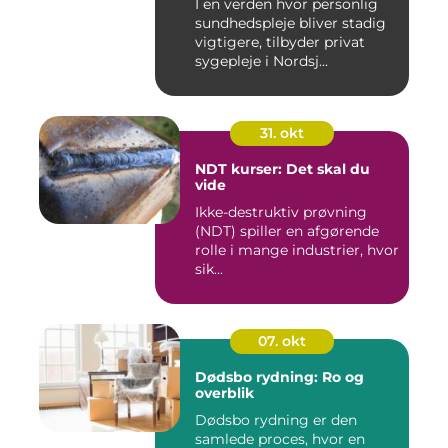
I en verden hvor personlig
sundhedspleje bliver stadig
vigtigere, tilbyder privat
sygepleje i Nordsj...
31. okt
NDT kurser: Det skal du
vide
Ikke-destruktiv prøvning
(NDT) spiller en afgørende
rolle i mange industrier, hvor
sik...
07. okt
Dødsbo rydning: Ro og
overblik
Dødsbo rydning er den
samlede proces, hvor en