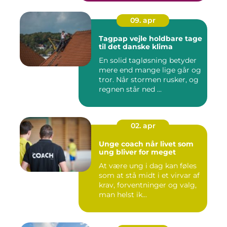
09. apr
Tagpap vejle holdbare tage
til det danske klima
En solid tagløsning betyder
mere end mange lige går og
tror. Når stormen rusker, og
regnen står ned ...
02. apr
Unge coach når livet som
ung bliver for meget
At være ung i dag kan føles
som at stå midt i et virvar af
krav, forventninger og valg,
man helst ik...