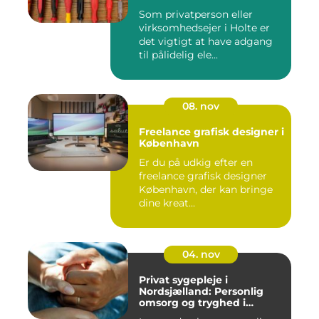
Som privatperson eller
virksomhedsejer i Holte er
det vigtigt at have adgang
til pålidelig ele...
08. nov
Freelance grafisk designer i
København
Er du på udkig efter en
freelance grafisk designer
København, der kan bringe
dine kreat...
04. nov
Privat sygepleje i
Nordsjælland: Personlig
omsorg og tryghed i
hjemmet