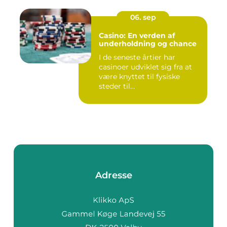
06. sep
Casino: En verden af
underholdning og chance
I de seneste årtier har
casinoer udviklet sig fra at
være knyttet til fysiske
steder til...
Adresse