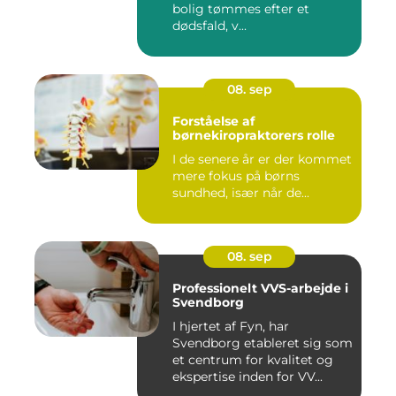
bolig tømmes efter et
dødsfald, v...
08. sep
Forståelse af
børnekiropraktorers rolle
I de senere år er der kommet
mere fokus på børns
sundhed, især når de...
08. sep
Professionelt VVS-arbejde i
Svendborg
I hjertet af Fyn, har
Svendborg etableret sig som
et centrum for kvalitet og
ekspertise inden for VV...