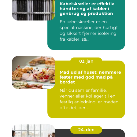
Kabelskræller er effektiv
håndtering af kabler i
genbrug og produktion
En kabelskræller er en
specialmaskine, der hurtigt
og sikkert fjerner isolering
fra kabler, s&...
03. jan
Mad ud af huset: nemmere
fester med god mad på
bordet
Når du samler familie,
venner eller kolleger til en
festlig anledning, er maden
ofte det, der ...
24. dec