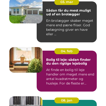
03. mar
Sådan får du mest muligt
ud af en brolægger
En brolægger skaber meget
mere end pæne fliser. God
belægning giver en have
eller ...
04. feb
Bolig til leje: sådan finder
du den rigtige lejebolig
At finde en bolig til leje
handler om meget mere end
antal kvadratmeter og
husleje. For de fleste er...
08. jan