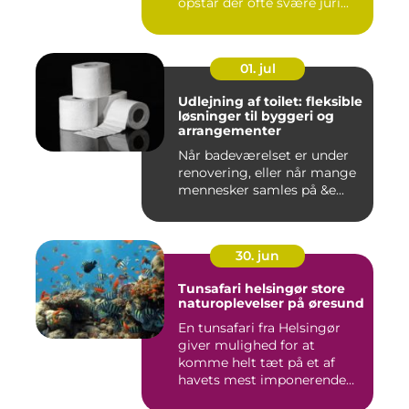
opstår der ofte svære juri...
01. jul
Udlejning af toilet: fleksible
løsninger til byggeri og
arrangementer
Når badeværelset er under
renovering, eller når mange
mennesker samles på &e...
30. jun
Tunsafari helsingør store
naturoplevelser på øresund
En tunsafari fra Helsingør
giver mulighed for at
komme helt tæt på et af
havets mest imponerende
rov...