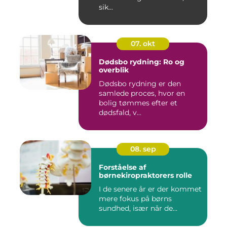
sik...
07. okt
Dødsbo rydning: Ro og
overblik
Dødsbo rydning er den
samlede proces, hvor en
bolig tømmes efter et
dødsfald, v...
08. sep
Forståelse af
børnekiropraktorers rolle
I de senere år er der kommet
mere fokus på børns
sundhed, især når de...