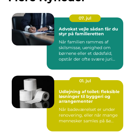
07. jul
Advokat vejle sådan får du
styr på familieretten
Når familien rammes af
skilsmisse, uenighed om
børnene eller et dødsfald,
opstår der ofte svære juri...
01. jul
Udlejning af toilet: fleksible
løsninger til byggeri og
arrangementer
Når badeværelset er under
renovering, eller når mange
mennesker samles på &e...