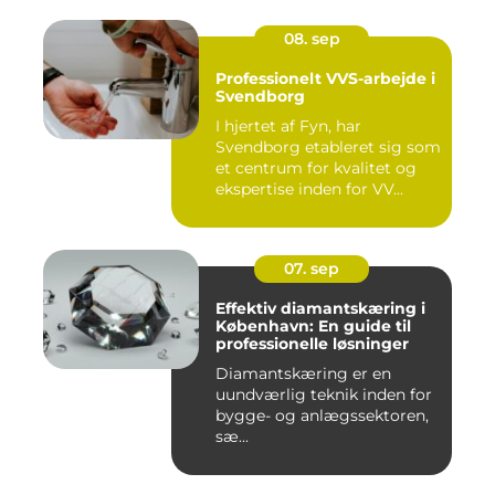
08. sep
Professionelt VVS-arbejde i
Svendborg
I hjertet af Fyn, har
Svendborg etableret sig som
et centrum for kvalitet og
ekspertise inden for VV...
07. sep
Effektiv diamantskæring i
København: En guide til
professionelle løsninger
Diamantskæring er en
uundværlig teknik inden for
bygge- og anlægssektoren,
sæ...