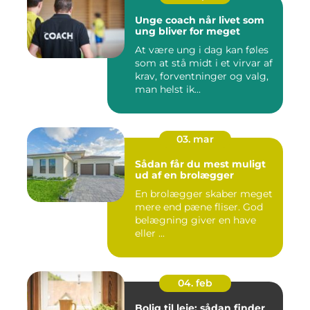
Unge coach når livet som
ung bliver for meget
At være ung i dag kan føles
som at stå midt i et virvar af
krav, forventninger og valg,
man helst ik...
03. mar
Sådan får du mest muligt
ud af en brolægger
En brolægger skaber meget
mere end pæne fliser. God
belægning giver en have
eller ...
04. feb
Bolig til leje: sådan finder