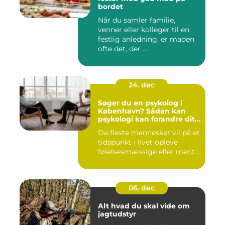
bordet
Når du samler familie,
venner eller kolleger til en
festlig anledning, er maden
ofte det, der ...
24. dec
Søger du en psykolog i
København? Sådan kan
psykologi kan forandre dit
liv
De fleste mennesker vil på et
tidspunkt i livet opleve
følelsesmæssige eller ment...
06. dec
Alt hvad du skal vide om
jagtudstyr