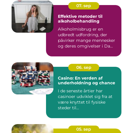
07. sep
Effektive metoder til
alkoholbehandling
Alkoholmisbrug er en
udbredt udfordring, der
påvirker mange mennesker
og deres omgivelser i Da...
06. sep
Casino: En verden af
underholdning og chance
I de seneste årtier har
casinoer udviklet sig fra at
være knyttet til fysiske
steder til...
05. sep