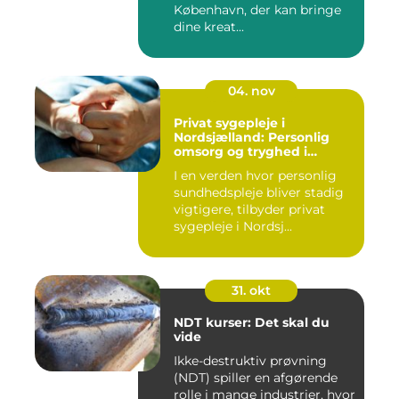
København, der kan bringe
dine kreat...
04. nov
Privat sygepleje i
Nordsjælland: Personlig
omsorg og tryghed i
hjemmet
I en verden hvor personlig
sundhedspleje bliver stadig
vigtigere, tilbyder privat
sygepleje i Nordsj...
31. okt
NDT kurser: Det skal du
vide
Ikke-destruktiv prøvning
(NDT) spiller en afgørende
rolle i mange industrier, hvor