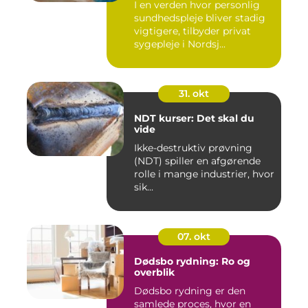
I en verden hvor personlig
sundhedspleje bliver stadig
vigtigere, tilbyder privat
sygepleje i Nordsj...
31. okt
NDT kurser: Det skal du
vide
Ikke-destruktiv prøvning
(NDT) spiller en afgørende
rolle i mange industrier, hvor
sik...
07. okt
Dødsbo rydning: Ro og
overblik
Dødsbo rydning er den
samlede proces, hvor en