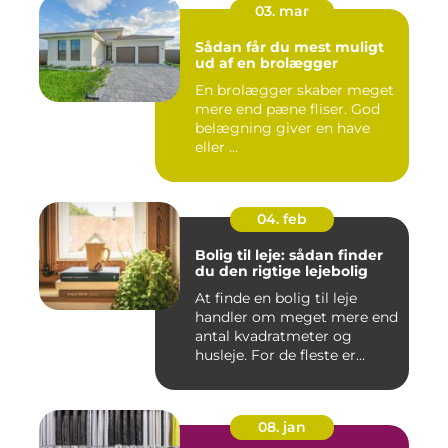
03. mar
Sådan får du mest muligt
ud af en brolægger
En brolægger skaber meget
mere end pæne fliser. God
belægning giver en have
eller ...
04. feb
Bolig til leje: sådan finder
du den rigtige lejebolig
At finde en bolig til leje
handler om meget mere end
antal kvadratmeter og
husleje. For de fleste er...
08. jan