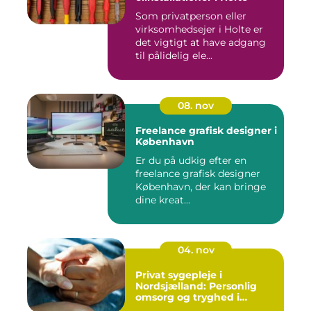
Som privatperson eller
virksomhedsejer i Holte er
det vigtigt at have adgang
til pålidelig ele...
08. nov
Freelance grafisk designer i
København
Er du på udkig efter en
freelance grafisk designer
København, der kan bringe
dine kreat...
04. nov
Privat sygepleje i
Nordsjælland: Personlig
omsorg og tryghed i
hjemmet