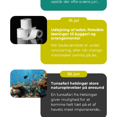
opstår der ofte svære juri...
01. jul
Udlejning af toilet: fleksible
løsninger til byggeri og
arrangementer
Når badeværelset er under
renovering, eller når mange
mennesker samles på &e...
30. jun
Tunsafari helsingør store
naturoplevelser på øresund
En tunsafari fra Helsingør
giver mulighed for at
komme helt tæt på et af
havets mest imponerende
rov...