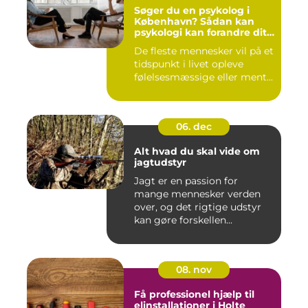
Søger du en psykolog i
København? Sådan kan
psykologi kan forandre dit
liv
De fleste mennesker vil på et
tidspunkt i livet opleve
følelsesmæssige eller ment...
06. dec
Alt hvad du skal vide om
jagtudstyr
Jagt er en passion for
mange mennesker verden
over, og det rigtige udstyr
kan gøre forskellen...
08. nov
Få professionel hjælp til
elinstallationer i Holte