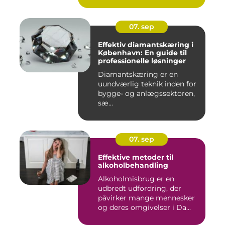
07. sep
Effektiv diamantskæring i
København: En guide til
professionelle løsninger
Diamantskæring er en
uundværlig teknik inden for
bygge- og anlægssektoren,
sæ...
07. sep
Effektive metoder til
alkoholbehandling
Alkoholmisbrug er en
udbredt udfordring, der
påvirker mange mennesker
og deres omgivelser i Da...