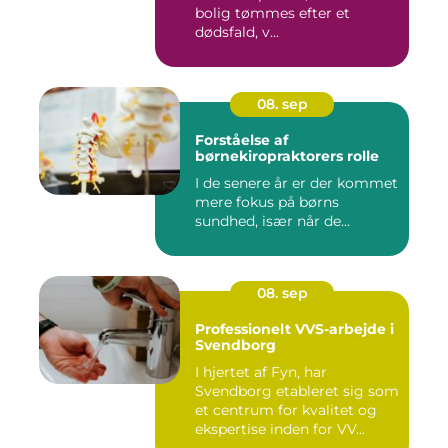
bolig tømmes efter et
dødsfald, v...
08. sep
Forståelse af
børnekiropraktorers rolle
I de senere år er der kommet
mere fokus på børns
sundhed, især når de...
08. sep
Professionelt VVS-arbejde i
Svendborg
I hjertet af Fyn, har
Svendborg etableret sig som
et centrum for kvalitet og
ekspertise inden for VV...