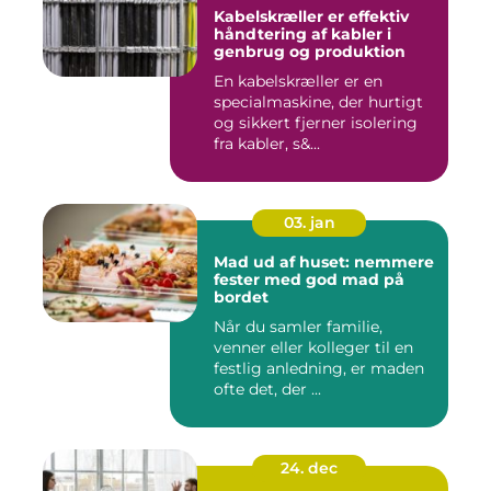
Kabelskræller er effektiv
håndtering af kabler i
genbrug og produktion
En kabelskræller er en
specialmaskine, der hurtigt
og sikkert fjerner isolering
fra kabler, s&...
03. jan
Mad ud af huset: nemmere
fester med god mad på
bordet
Når du samler familie,
venner eller kolleger til en
festlig anledning, er maden
ofte det, der ...
24. dec