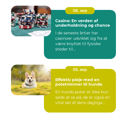
06. sep
Casino: En verden af
underholdning og chance
I de seneste årtier har
casinoer udviklet sig fra at
være knyttet til fysiske
steder til...
05. sep
Effektiv pleje med en
potetrimmer til hunde
En hunds poter er ikke kun
søde at se på; de er også en
vital del af dens daglige...