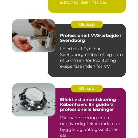
sundhed, især når de...
08. sep
Professionelt VVS-arbejde i
Svendborg
I hjertet af Fyn, har
Svendborg etableret sig som
et centrum for kvalitet og
ekspertise inden for VV...
07. sep
Effektiv diamantskæring i
København: En guide til
professionelle løsninger
Diamantskæring er en
uundværlig teknik inden for
bygge- og anlægssektoren,
sæ...