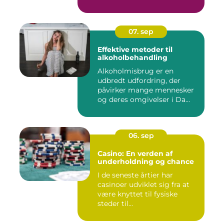
07. sep
Effektive metoder til
alkoholbehandling
Alkoholmisbrug er en
udbredt udfordring, der
påvirker mange mennesker
og deres omgivelser i Da...
06. sep
Casino: En verden af
underholdning og chance
I de seneste årtier har
casinoer udviklet sig fra at
være knyttet til fysiske
steder til...