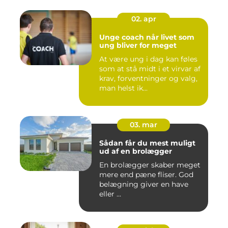
02. apr
Unge coach når livet som
ung bliver for meget
At være ung i dag kan føles
som at stå midt i et virvar af
krav, forventninger og valg,
man helst ik...
03. mar
Sådan får du mest muligt
ud af en brolægger
En brolægger skaber meget
mere end pæne fliser. God
belægning giver en have
eller ...