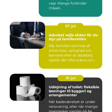
veje. Mange forbinder
m&ael...
07. jul
Advokat vejle sådan får du
styr på familieretten
Når familien rammes af
skilsmisse, uenighed om
børnene eller et dødsfald,
opstår der ofte svære juri...
01. jul
Udlejning af toilet: fleksible
løsninger til byggeri og
arrangementer
Når badeværelset er under
renovering, eller når mange
mennesker samles på &e...