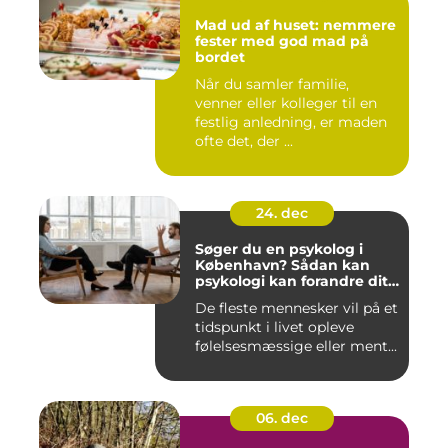
Mad ud af huset: nemmere
fester med god mad på
bordet
Når du samler familie,
venner eller kolleger til en
festlig anledning, er maden
ofte det, der ...
24. dec
Søger du en psykolog i
København? Sådan kan
psykologi kan forandre dit
liv
De fleste mennesker vil på et
tidspunkt i livet opleve
følelsesmæssige eller ment...
06. dec