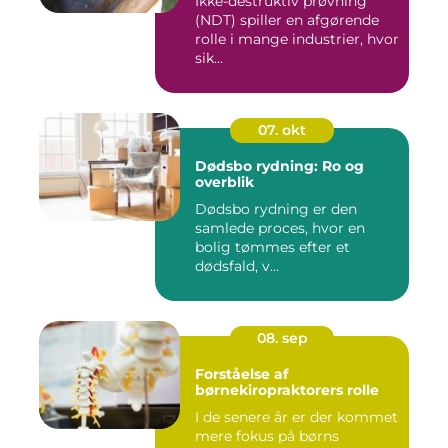
Ikke-destruktiv prøvning
(NDT) spiller en afgørende
rolle i mange industrier, hvor
sik...
07. okt
Dødsbo rydning: Ro og
overblik
Dødsbo rydning er den
samlede proces, hvor en
bolig tømmes efter et
dødsfald, v...
08. sep
Forståelse af
børnekiropraktorers rolle
I de senere år er der kommet
mere fokus på børns