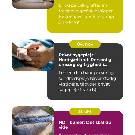
Er du på udkig efter en
freelance grafisk designer
København, der kan bringe
dine kreat...
04. nov
Privat sygepleje i
Nordsjælland: Personlig
omsorg og tryghed i
hjemmet
I en verden hvor personlig
sundhedspleje bliver stadig
vigtigere, tilbyder privat
sygepleje i Nordsj...
31. okt
NDT kurser: Det skal du
vide