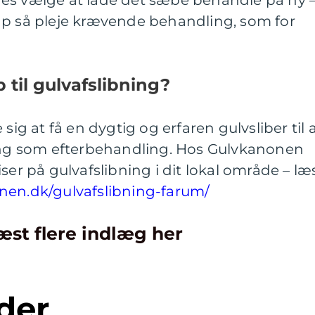
ap så pleje krævende behandling, som for
 til gulvafslibning?
sig at få en dygtig og erfaren gulvsliber til 
ning som efterbehandling. Hos Gulvkanonen
ser på gulvafslibning i dit lokal område – læ
onen.dk/gulvafslibning-farum/
æst flere indlæg her
der