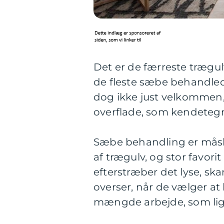
Det er de færreste trægul
de fleste sæbe behandl
dog ikke just velkommen
overflade, som kendeteg
Sæbe behandling er mås
af trægulv, og stor favori
efterstræber det lyse, sk
overser, når de vælger at
mængde arbejde, som ligg