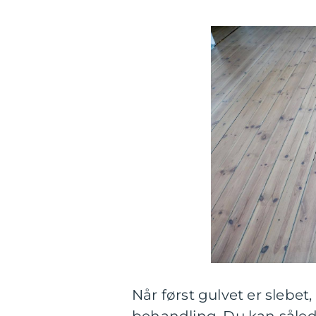
Når først gulvet er slebet
behandling. Du kan såled