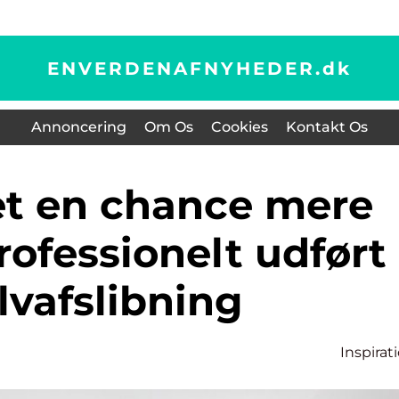
ENVERDENAFNYHEDER.
dk
Annoncering
Om Os
Cookies
Kontakt Os
ofessionelt udført
lvafslibning
Inspirat