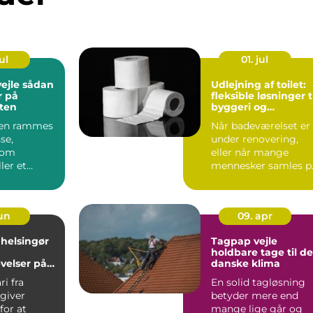
ul
01. jul
 sådan
Udlejning af toilet:
r på
fleksible løsninger t
tten
byggeri og
arrangementer
ien rammes
Når badeværelset er
se,
under renovering,
 om
eller når mange
ler et
mennesker samles p
opstår der
&e...
juri...
jun
09. apr
 helsingør
Tagpap vejle
holdbare tage til de
velser på
danske klima
ri fra
En solid tagløsning
giver
betyder mere end
for at
mange lige går og