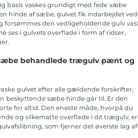
ig basis vaskes grundigt med fede sæbe
n hinde af sæbe, gulvet fik indarbejdet ved
Og forsømmes den vedligeholdende gulv vas
e ses i gulvets overflade i form af ridser,
er.
 sæbe behandlede trægulv pænt og
vaske gulvet efter alle gældende forskrifter,
en beskyttende sæbe hinde går til. Er den
borte for altid. Den eneste måde, hvorpå du
e og silkematte overflade i dit trægulv, er
ulvafslibning, som fjerner det øverste lag af