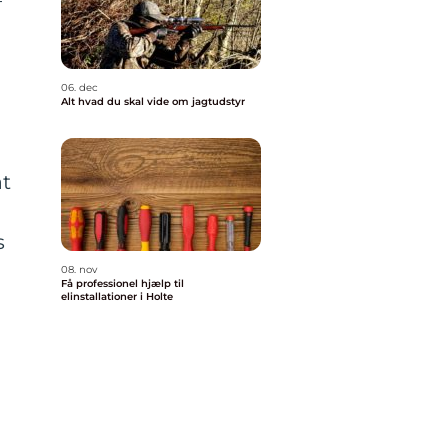
06. dec
Alt hvad du skal vide om jagtudstyr
at
s
08. nov
Få professionel hjælp til
elinstallationer i Holte