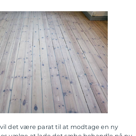
, vil det være parat til at modtage en ny
es vælge at lade det sæbe behandle på ny 