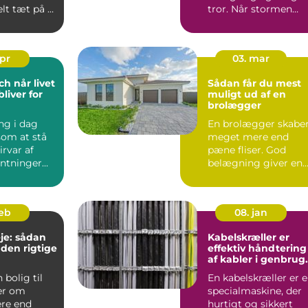
t tæt på et
tror. Når stormen
 mest
rusker, og regnen st
de rov...
ned ...
apr
03. mar
livet
Sådan får du mest
liver for
muligt ud af en
brolægger
ng i dag
En brolægger skabe
som at stå
meget mere end
irvar af
pæne fliser. God
entninger
belægning giver en
n helst ik...
have eller ...
feb
08. jan
leje: sådan
Kabelskræller er
 den rigtige
effektiv håndtering
af kabler i genbrug
og produktion
 bolig til
En kabelskræller er 
ler om
specialmaskine, der
re end
hurtigt og sikkert