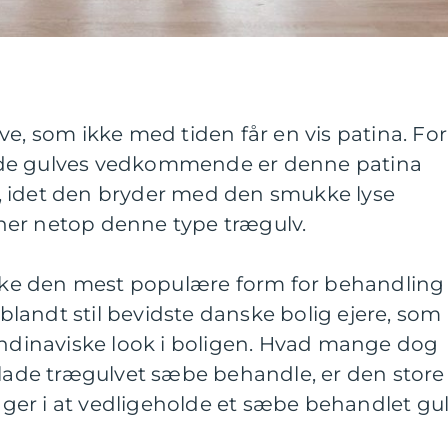
ve, som ikke med tiden får en vis patina. For
ede gulves vedkommende er denne patina
, idet den bryder med den smukke lyse
ner netop denne type trægulv.
ke den mest populære form for behandling
t blandt stil bevidste danske bolig ejere, som
andinaviske look i boligen. Hvad mange dog
 lade trægulvet sæbe behandle, er den store
er i at vedligeholde et sæbe behandlet gul