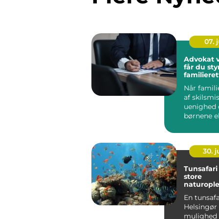
07. j
Advokat vejle
får du sty
familiere
Når famil
af skilsmis
uenighed
børnene el
dødsfald, 
ofte svære 
30. 
Tunsafari
store
naturople
øresund
En tunsafa
Helsingør 
mulighed 