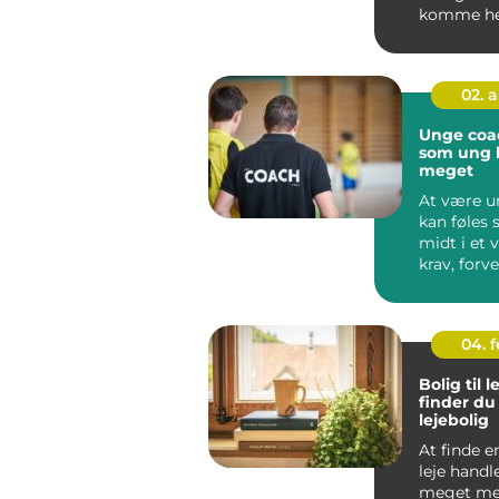
komme hel
af havets
imponeren
02. 
Unge coach når 
som ung b
meget
At være u
kan føles 
midt i et v
krav, forv
og valg, ma
04. 
Bolig til 
finder du
lejebolig
At finde en
leje hand
meget me