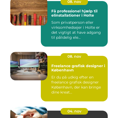
08. nov
Få professionel hjælp til
elinstallationer i Holte
Som privatperson eller
virksomhedsejer i Holte er
det vigtigt at have adgang
til pålidelig ele...
08. nov
Freelance grafisk designer i
København
Er du på udkig efter en
freelance grafisk designer
København, der kan bringe
dine kreat...
04. nov