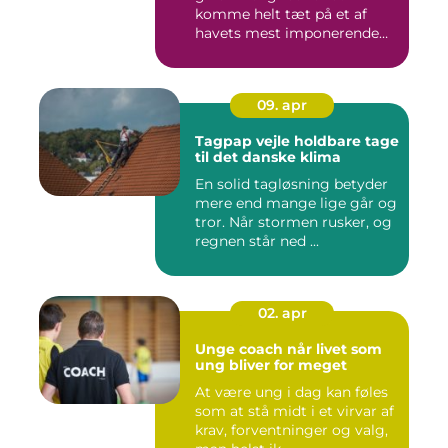
komme helt tæt på et af
havets mest imponerende
rov...
09. apr
Tagpap vejle holdbare tage
til det danske klima
En solid tagløsning betyder
mere end mange lige går og
tror. Når stormen rusker, og
regnen står ned ...
02. apr
Unge coach når livet som
ung bliver for meget
At være ung i dag kan føles
som at stå midt i et virvar af
krav, forventninger og valg,