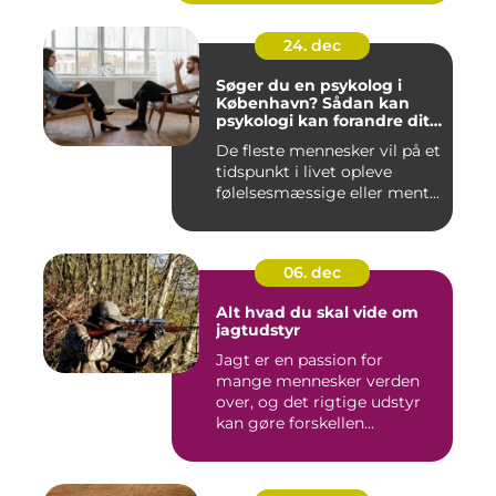
24. dec
Søger du en psykolog i
København? Sådan kan
psykologi kan forandre dit
liv
De fleste mennesker vil på et
tidspunkt i livet opleve
følelsesmæssige eller ment...
06. dec
Alt hvad du skal vide om
jagtudstyr
Jagt er en passion for
mange mennesker verden
over, og det rigtige udstyr
kan gøre forskellen...