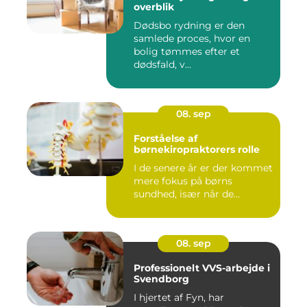
overblik
Dødsbo rydning er den
samlede proces, hvor en
bolig tømmes efter et
dødsfald, v...
08. sep
Forståelse af
børnekiropraktorers rolle
I de senere år er der kommet
mere fokus på børns
sundhed, især når de...
08. sep
Professionelt VVS-arbejde i
Svendborg
I hjertet af Fyn, har