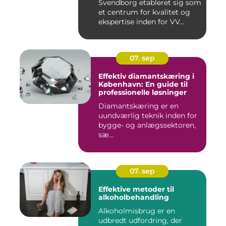
Svendborg etableret sig som
et centrum for kvalitet og
ekspertise inden for VV...
07. sep
Effektiv diamantskæring i
København: En guide til
professionelle løsninger
Diamantskæring er en
uundværlig teknik inden for
bygge- og anlægssektoren,
sæ...
07. sep
Effektive metoder til
alkoholbehandling
Alkoholmisbrug er en
udbredt udfordring, der