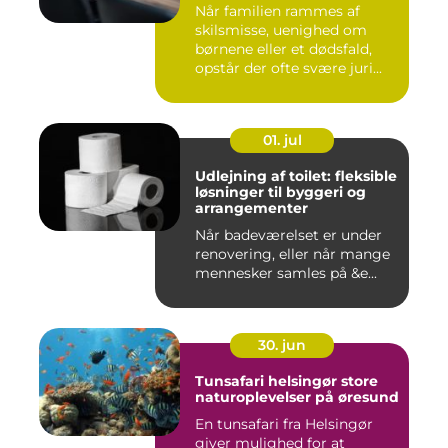
Når familien rammes af
skilsmisse, uenighed om
børnene eller et dødsfald,
opstår der ofte svære juri...
01. jul
Udlejning af toilet: fleksible
løsninger til byggeri og
arrangementer
Når badeværelset er under
renovering, eller når mange
mennesker samles på &e...
30. jun
Tunsafari helsingør store
naturoplevelser på øresund
En tunsafari fra Helsingør
giver mulighed for at