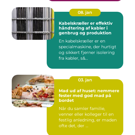
08. jan
Kabelskræller er effektiv
håndtering af kabler i
genbrug og produktion
En kabelskræller er en
specialmaskine, der hurtigt
og sikkert fjerner isolering
fra kabler, s&...
03. jan
Mad ud af huset: nemmere
fester med god mad på
bordet
Når du samler familie,
venner eller kolleger til en
festlig anledning, er maden
ofte det, der ...