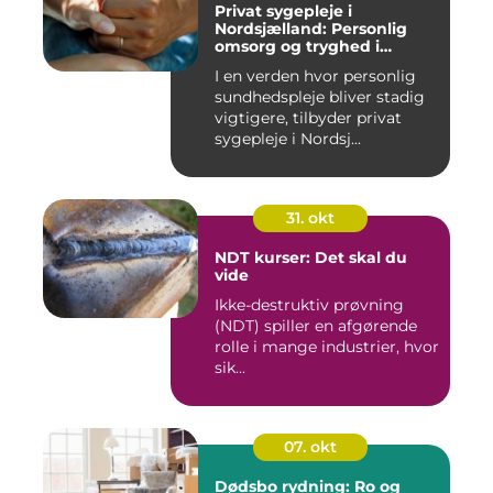
Privat sygepleje i
Nordsjælland: Personlig
omsorg og tryghed i
hjemmet
I en verden hvor personlig
sundhedspleje bliver stadig
vigtigere, tilbyder privat
sygepleje i Nordsj...
31. okt
NDT kurser: Det skal du
vide
Ikke-destruktiv prøvning
(NDT) spiller en afgørende
rolle i mange industrier, hvor
sik...
07. okt
Dødsbo rydning: Ro og