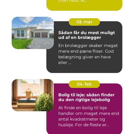
man helst ik...
03. mar
Sådan får du mest muligt
ud af en brolægger
En brolægger skaber meget
mere end pæne fliser. God
belægning giver en have
eller ...
04. feb
Bolig til leje: sådan finder
du den rigtige lejebolig
At finde en bolig til leje
handler om meget mere end
antal kvadratmeter og
husleje. For de fleste er...