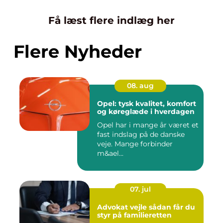
Få læst flere indlæg her
Flere Nyheder
08. aug
Opel: tysk kvalitet, komfort
og køreglæde i hverdagen
Opel har i mange år været et
fast indslag på de danske
veje. Mange forbinder
m&ael...
07. jul
Advokat vejle sådan får du
styr på familieretten