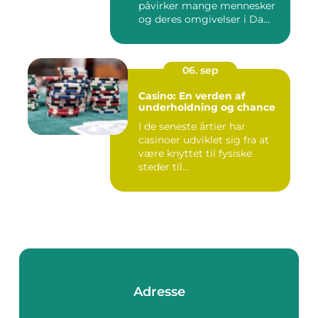
påvirker mange mennesker
og deres omgivelser i Da...
06. sep
Casino: En verden af
underholdning og chance
I de seneste årtier har
casinoer udviklet sig fra at
være knyttet til fysiske
steder til...
Adresse