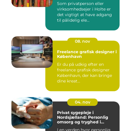
Som privatperson eller
virksomhedsejer i Holte er
det vigtigt at have adgang
til pålidelig ele...
08. nov
Freelance grafisk designer i
København
Er du på udkig efter en
freelance grafisk designer
København, der kan bringe
dine kreat...
04. nov
Privat sygepleje i
Nordsjælland: Personlig
omsorg og tryghed i
hjemmet
I en verden hvor personlig