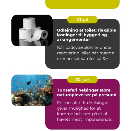
01. jul
Udlejning af toilet: fleksible
løsninger til byggeri og
arrangementer
Når badeværelset er under
renovering, eller når mange
mennesker samles på &e...
30. jun
Tunsafari helsingør store
naturoplevelser på øresund
En tunsafari fra Helsingør
giver mulighed for at
komme helt tæt på et af
havets mest imponerende
rov...