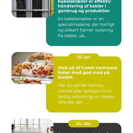
Kabelskræller er effektiv
håndtering af kabler i
genbrug og produktion
En kabelskræller er en
specialmaskine, der hurtigt
og sikkert fjerner isolering
fra kabler, s&...
03. jan
Mad ud af huset: nemmere
fester med god mad på
bordet
Når du samler familie,
venner eller kolleger til en
festlig anledning, er maden
ofte det, der ...
24. dec