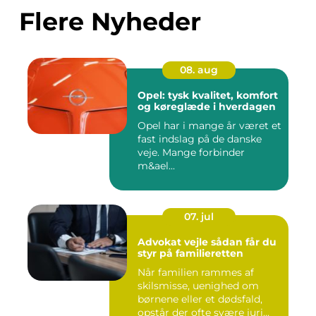
Flere Nyheder
08. aug
Opel: tysk kvalitet, komfort
og køreglæde i hverdagen
Opel har i mange år været et
fast indslag på de danske
veje. Mange forbinder
m&ael...
07. jul
Advokat vejle sådan får du
styr på familieretten
Når familien rammes af
skilsmisse, uenighed om
børnene eller et dødsfald,
opstår der ofte svære juri...