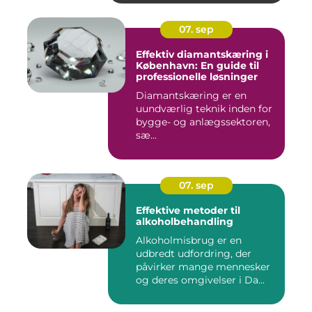
07. sep
Effektiv diamantskæring i
København: En guide til
professionelle løsninger
Diamantskæring er en
uundværlig teknik inden for
bygge- og anlægssektoren,
sæ...
07. sep
Effektive metoder til
alkoholbehandling
Alkoholmisbrug er en
udbredt udfordring, der
påvirker mange mennesker
og deres omgivelser i Da...