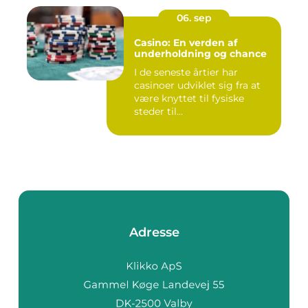
06. sep
Casino: En verden af
underholdning og chance
I de seneste årtier har
casinoer udviklet sig fra at
være knyttet til fysiske
steder til...
Adresse