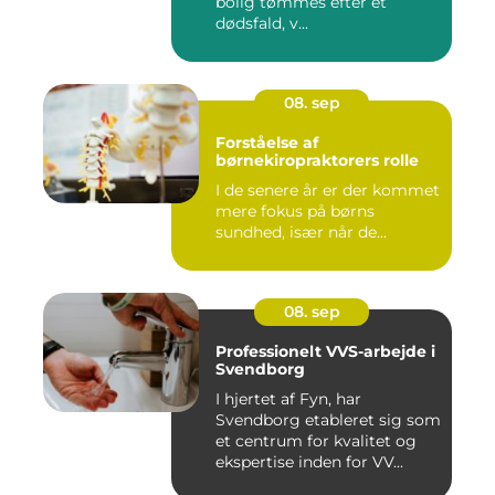
bolig tømmes efter et
dødsfald, v...
08. sep
Forståelse af
børnekiropraktorers rolle
I de senere år er der kommet
mere fokus på børns
sundhed, især når de...
08. sep
Professionelt VVS-arbejde i
Svendborg
I hjertet af Fyn, har
Svendborg etableret sig som
et centrum for kvalitet og
ekspertise inden for VV...