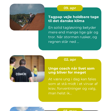
09. apr
Tagpap vejle holdbare tage
til det danske klima
En solid tagløsning betyder
mere end mange lige går og
tror. Når stormen rusker, og
regnen står ned ...
02. apr
Unge coach når livet som
ung bliver for meget
At være ung i dag kan føles
som at stå midt i et virvar af
krav, forventninger og valg,
man helst ik...