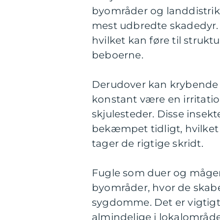
byområder og landdistrik
mest udbredte skadedyr.
hvilket kan føre til strukt
beboerne.
Derudover kan krybende 
konstant være en irritat
skjulesteder. Disse insekte
bekæmpet tidligt, hvilke
tager de rigtige skridt.
Fugle som duer og måger
byområder, hvor de skaber
sygdomme. Det er vigtigt a
almindelige i lokalområd