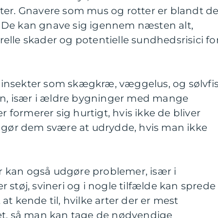
ter. Gnavere som mus og rotter er blandt d
 De kan gnave sig igennem næsten alt,
urelle skader og potentielle sundhedsrisici fo
insekter som skægkræ, væggelus, og sølvfi
ion, især i ældre bygninger med mange
r formerer sig hurtigt, hvis ikke de bliver
t gør dem svære at udrydde, hvis man ikke
 kan også udgøre problemer, især i
 støj, svineri og i nogle tilfælde kan sprede
t kende til, hvilke arter der er mest
et, så man kan tage de nødvendige