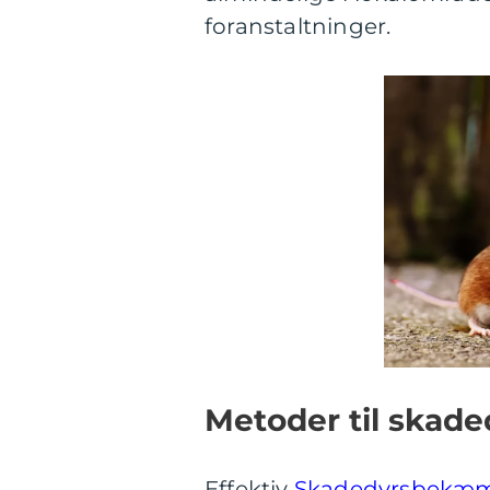
foranstaltninger.
Metoder til ska
Effektiv
Skadedyrsbekæm