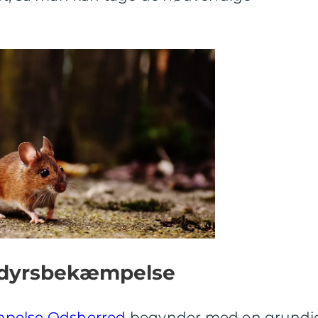
dedyrsbekæmpelse
pelse Odsherred
begynder med en grundi