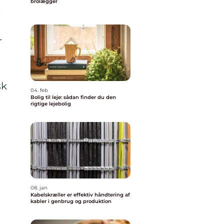
brolægger
e
r
sk
04. feb
Bolig til leje: sådan finder du den
rigtige lejebolig
08. jan
Kabelskræller er effektiv håndtering af
kabler i genbrug og produktion