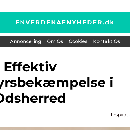
ENVERDENAFNYHEDER.
dk
Annoncering
Om Os
Cookies
Kontakt Os
Effektiv
yrsbekæmpelse i
Odsherred
n
Inspirat