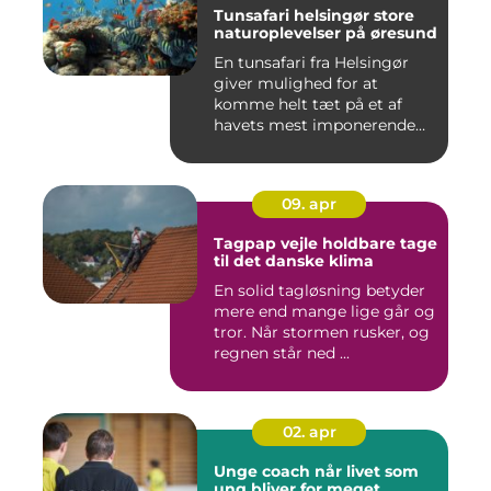
Tunsafari helsingør store
naturoplevelser på øresund
En tunsafari fra Helsingør
giver mulighed for at
komme helt tæt på et af
havets mest imponerende
rov...
09. apr
Tagpap vejle holdbare tage
til det danske klima
En solid tagløsning betyder
mere end mange lige går og
tror. Når stormen rusker, og
regnen står ned ...
02. apr
Unge coach når livet som
ung bliver for meget