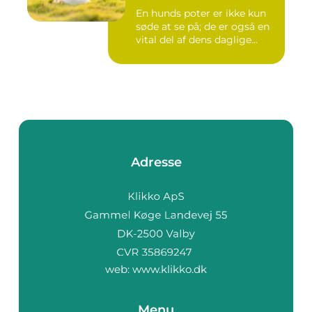
En hunds poter er ikke kun
søde at se på; de er også en
vital del af dens daglige...
Adresse
web:
www.klikko.dk
Menu