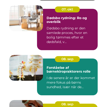
07. okt
Dødsbo rydning: Ro og
overblik
Dødsbo rydning er den
samlede proces, hvor en
bolig tømmes efter et
dødsfald, v...
08. sep
Forståelse af
børnekiropraktorers rolle
I de senere år er der kommet
mere fokus på børns
sundhed, især når de...
08. sep