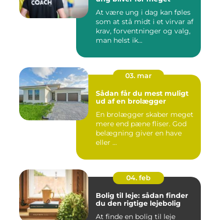
At være ung i dag kan føles
som at stå midt i et virvar af
krav, forventninger og valg,
man helst ik...
03. mar
Sådan får du mest muligt
ud af en brolægger
En brolægger skaber meget
mere end pæne fliser. God
belægning giver en have
eller ...
04. feb
Bolig til leje: sådan finder
du den rigtige lejebolig
At finde en bolig til leje