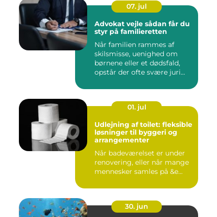
07. jul
Advokat vejle sådan får du
styr på familieretten
Når familien rammes af
skilsmisse, uenighed om
børnene eller et dødsfald,
opstår der ofte svære juri...
01. jul
Udlejning af toilet: fleksible
løsninger til byggeri og
arrangementer
Når badeværelset er under
renovering, eller når mange
mennesker samles på &e...
30. jun