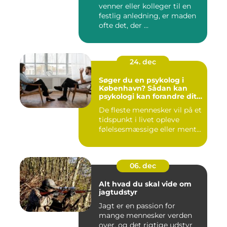
venner eller kolleger til en
festlig anledning, er maden
ofte det, der ...
24. dec
Søger du en psykolog i
København? Sådan kan
psykologi kan forandre dit
liv
De fleste mennesker vil på et
tidspunkt i livet opleve
følelsesmæssige eller ment...
06. dec
Alt hvad du skal vide om
jagtudstyr
Jagt er en passion for
mange mennesker verden
over, og det rigtige udstyr