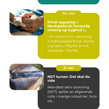
04. nov
Privat sygepleje i
Nordsjælland: Personlig
omsorg og tryghed i
hjemmet
I en verden hvor personlig
sundhedspleje bliver stadig
vigtigere, tilbyder privat
sygepleje i Nordsj...
31. okt
NDT kurser: Det skal du
vide
Ikke-destruktiv prøvning
(NDT) spiller en afgørende
rolle i mange industrier, hvor
sik...