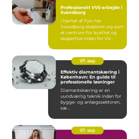
Professionelt VVS-arbejde i
Svendborg
I hjertet af Fyn, har
Svendborg etableret sig som
et centrum for kvalitet og
ekspertise inden for VV...
07. sep
Effektiv diamantskæring i
København: En guide til
professionelle løsninger
Diamantskæring er en
uundværlig teknik inden for
bygge- og anlægssektoren,
sæ...
07. sep