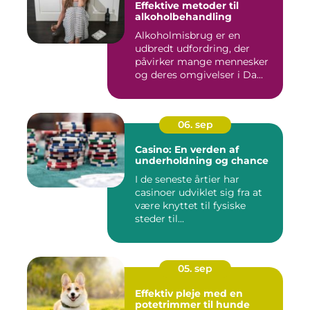
Effektive metoder til
alkoholbehandling
Alkoholmisbrug er en
udbredt udfordring, der
påvirker mange mennesker
og deres omgivelser i Da...
06. sep
Casino: En verden af
underholdning og chance
I de seneste årtier har
casinoer udviklet sig fra at
være knyttet til fysiske
steder til...
05. sep
Effektiv pleje med en
potetrimmer til hunde