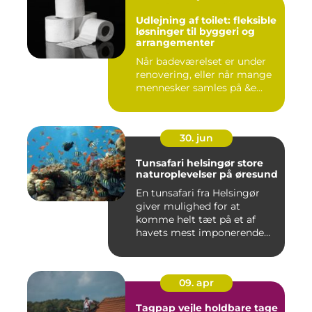
Udlejning af toilet: fleksible
løsninger til byggeri og
arrangementer
Når badeværelset er under
renovering, eller når mange
mennesker samles på &e...
30. jun
Tunsafari helsingør store
naturoplevelser på øresund
En tunsafari fra Helsingør
giver mulighed for at
komme helt tæt på et af
havets mest imponerende
rov...
09. apr
Tagpap vejle holdbare tage