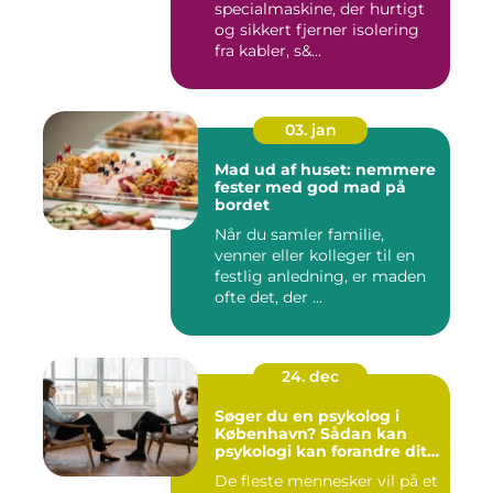
specialmaskine, der hurtigt
og sikkert fjerner isolering
fra kabler, s&...
03. jan
Mad ud af huset: nemmere
fester med god mad på
bordet
Når du samler familie,
venner eller kolleger til en
festlig anledning, er maden
ofte det, der ...
24. dec
Søger du en psykolog i
København? Sådan kan
psykologi kan forandre dit
liv
De fleste mennesker vil på et