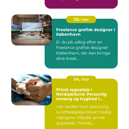
08. nov
Freelance grafisk designer i
København
Er du på udkig efter en
freelance grafisk designer
København, der kan bringe
dine kreat...
04. nov
Privat sygepleje i
Nordsjælland: Personlig
omsorg og tryghed i
hjemmet
I en verden hvor personlig
sundhedspleje bliver stadig
vigtigere, tilbyder privat
sygepleje i Nordsj...