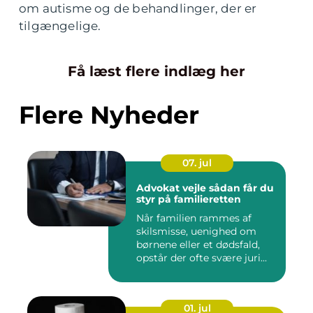
om autisme og de behandlinger, der er
tilgængelige.
Få læst flere indlæg her
Flere Nyheder
07. jul
Advokat vejle sådan får du
styr på familieretten
Når familien rammes af
skilsmisse, uenighed om
børnene eller et dødsfald,
opstår der ofte svære juri...
01. jul