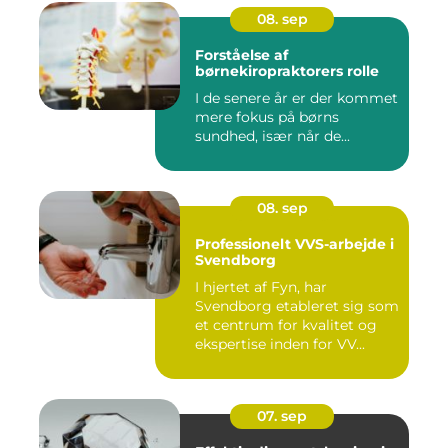
08. sep
Forståelse af
børnekiropraktorers rolle
I de senere år er der kommet
mere fokus på børns
sundhed, især når de...
08. sep
Professionelt VVS-arbejde i
Svendborg
I hjertet af Fyn, har
Svendborg etableret sig som
et centrum for kvalitet og
ekspertise inden for VV...
07. sep