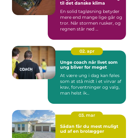
til det danske klima
En solid tagløsning betyder
mere end mange lige går og
tror. Når stormen rusker, og
regnen står ned ...
02. apr
Unge coach når livet som
ung bliver for meget
At være ung i dag kan føles
som at stå midt i et virvar af
krav, forventninger og valg,
man helst ik...
03. mar
Sådan får du mest muligt
ud af en brolægger