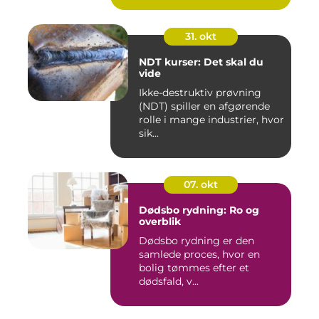
31. okt
NDT kurser: Det skal du
vide
Ikke-destruktiv prøvning
(NDT) spiller en afgørende
rolle i mange industrier, hvor
sik...
07. okt
Dødsbo rydning: Ro og
overblik
Dødsbo rydning er den
samlede proces, hvor en
bolig tømmes efter et
dødsfald, v...