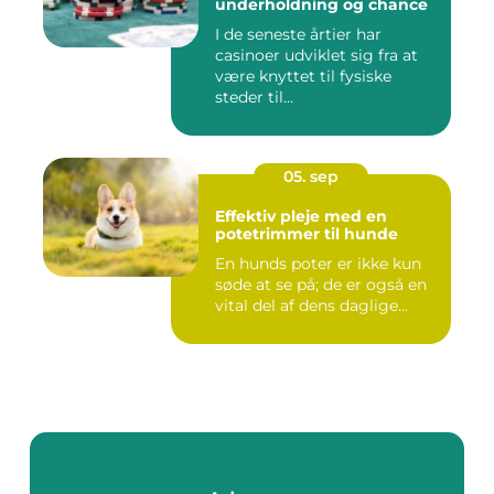
underholdning og chance
I de seneste årtier har
casinoer udviklet sig fra at
være knyttet til fysiske
steder til...
05. sep
Effektiv pleje med en
potetrimmer til hunde
En hunds poter er ikke kun
søde at se på; de er også en
vital del af dens daglige...