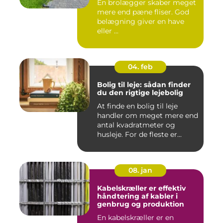
En brolægger skaber meget
mere end pæne fliser. God
belægning giver en have
eller ...
04. feb
Bolig til leje: sådan finder
du den rigtige lejebolig
At finde en bolig til leje
handler om meget mere end
antal kvadratmeter og
husleje. For de fleste er...
08. jan
Kabelskræller er effektiv
håndtering af kabler i
genbrug og produktion
En kabelskræller er en