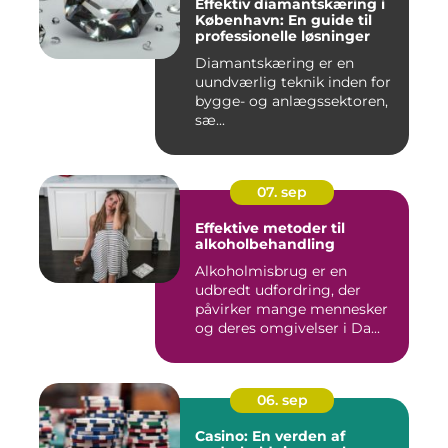
Effektiv diamantskæring i
København: En guide til
professionelle løsninger
Diamantskæring er en
uundværlig teknik inden for
bygge- og anlægssektoren,
sæ...
07. sep
Effektive metoder til
alkoholbehandling
Alkoholmisbrug er en
udbredt udfordring, der
påvirker mange mennesker
og deres omgivelser i Da...
06. sep
Casino: En verden af